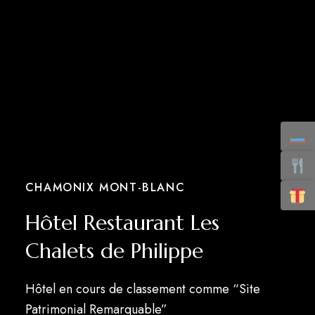
CHAMONIX MONT-BLANC
Hôtel Restaurant Les
Chalets de Philippe
Hôtel en cours de classement comme “Site
Patrimonial Remarquable”