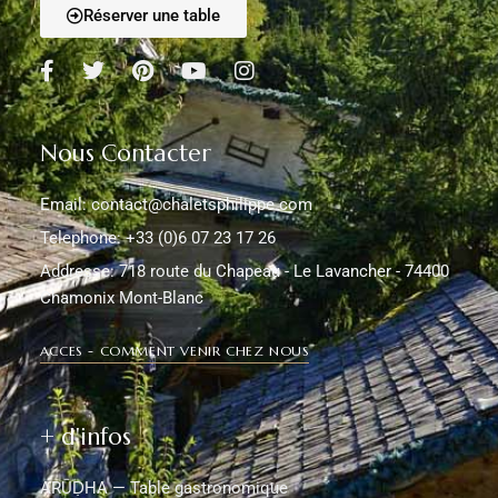
Réserver une table
Nous Contacter
Email: contact@chaletsphilippe.com
Telephone: +33 (0)6 07 23 17 26
Addresse: 718 route du Chapeau - Le Lavancher - 74400
Chamonix Mont-Blanc
ACCES - COMMENT VENIR CHEZ NOUS
+ d'infos
ARŪḌHA — Table gastronomique