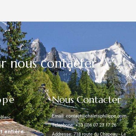
ur nous contacter
ppe
Nous Contacter
Email: contact@chaletsphilippe.com
-Blanc
Telephone: +33 (0)6 07 23 17 26
t entière.
Addresse: 718 route du Chapeau - Le