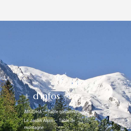
+ d'infos
ARŪḌHA — Table gastronomique
Le Jardin Alpin — Table de
montagne