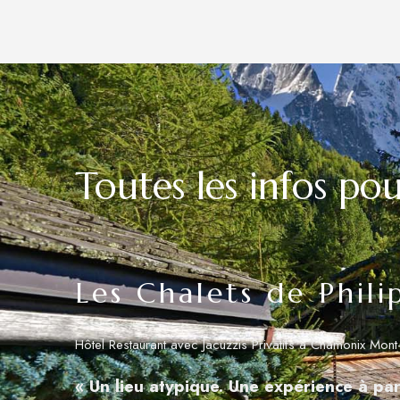
Toutes les infos po
Les Chalets de Phili
Hôtel Restaurant avec Jacuzzis Privatifs à Chamonix Mont
« Un lieu atypique. Une expérience à par